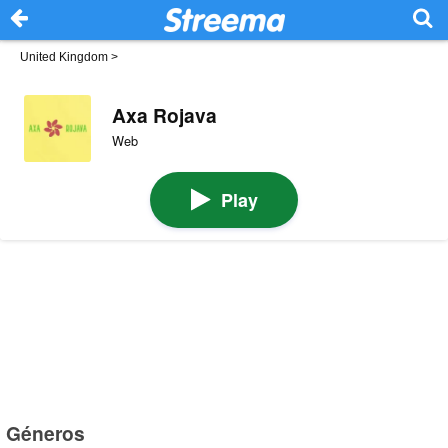
United Kingdom
>
Axa Rojava
Web
Play
Géneros