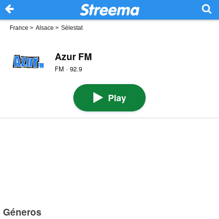
France
>
Alsace
>
Sélestat
Azur FM
FM · 92.9
Play
Géneros