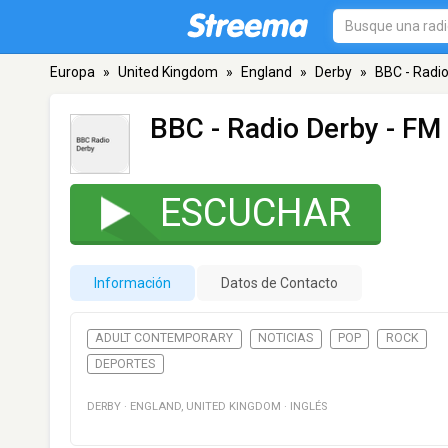
Europa
»
United Kingdom
»
England
»
Derby
»
BBC - Radi
BBC - Radio Derby
- FM 
ESCUCHAR
Información
Datos de Contacto
ADULT CONTEMPORARY
NOTICIAS
POP
ROCK
DEPORTES
DERBY
·
ENGLAND
,
UNITED KINGDOM
·
INGLÉS