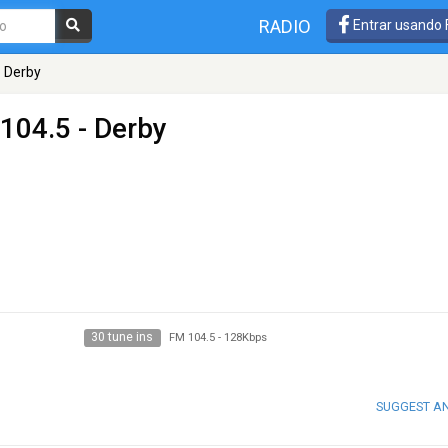
RADIO
Entrar usando
o Derby
104.5 - Derby
30 tune ins
FM 104.5
-
128Kbps
SUGGEST A