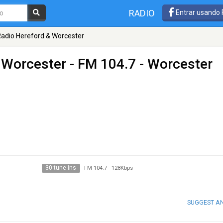
RADIO
Entrar usando
Radio Hereford & Worcester
 Worcester
- FM 104.7 - Worcester
30 tune ins
FM 104.7
-
128Kbps
SUGGEST A