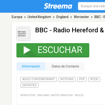
Europa
»
United Kingdom
»
England
»
Worcester
»
BBC - 
BBC - Radio Hereford &
ESCUCHAR
Información
Datos de Contacto
ADULT CONTEMPORARY
NOTICIAS
POP
ROCK
DEPORTES
WORCESTER
·
ENGLAND
,
UNITED KINGDOM
·
INGLÉS