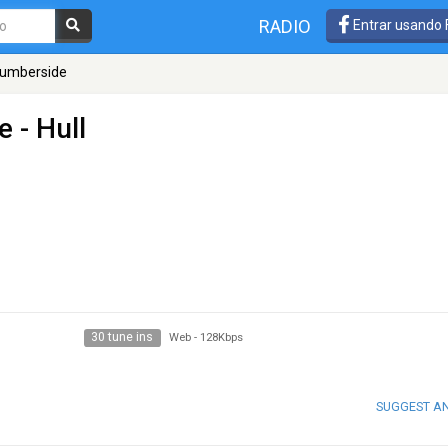
RADIO
Entrar usando
Humberside
e
- Hull
30 tune ins
Web
-
128Kbps
SUGGEST A