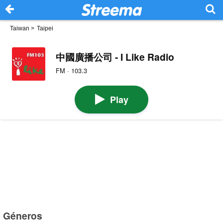
Taiwan
>
Taipei
中國廣播公司 - I Like Radio
FM · 103.3
Play
Géneros