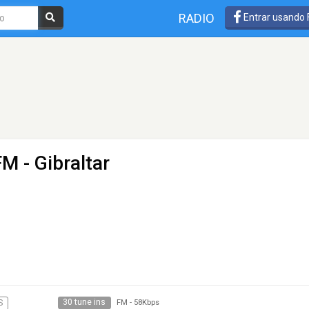
RADIO
Entrar usando
FM - Gibraltar
30 tune ins
S
FM
-
58Kbps