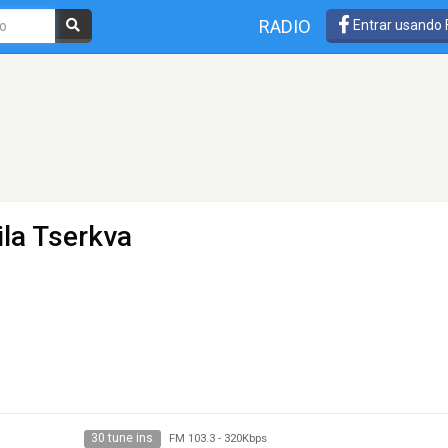
RADIO
Entrar usando
ila Tserkva
30 tune ins
FM 103.3
-
320Kbps