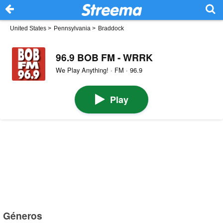
United States
>
Pennsylvania
>
Braddock
96.9 BOB FM - WRRK
We Play Anything! · FM · 96.9
Play
Géneros