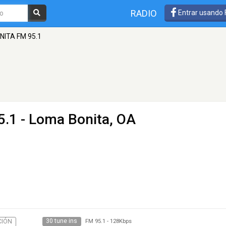
RADIO
Entrar usando
NITA FM 95.1
5.1 - Loma Bonita, OA
30 tune ins
CIÓN
FM 95.1
-
128Kbps