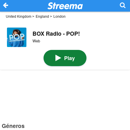
United Kingdom
>
England
>
London
BOX Radio - POP!
Web
Play
Géneros