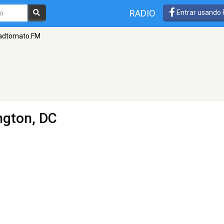
RADIO
Entrar usando
adtomato.FM
ngton, DC