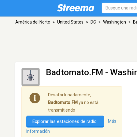
América del Norte
»
United States
»
DC
»
Washington
»
B
Badtomato.FM
- Washi
Desafortunadamente,
Badtomato.FM
ya no está
transmitiendo
Explorar las estaciones de radio
Más
información