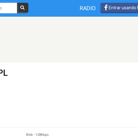
RADIO
Entrar usando
PL
Web
-
128Kbps