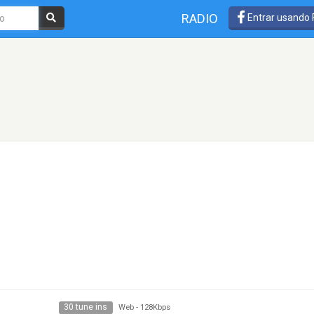
RADIO
Entrar usando
30 tune ins
Web
-
128Kbps