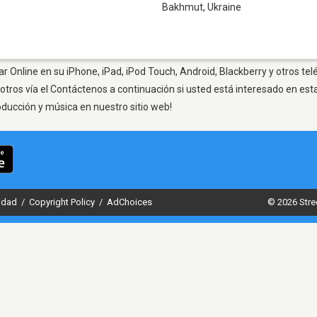
Bakhmut
,
Ukraine
 Online en su iPhone, iPad, iPod Touch, Android, Blackberry y otros te
otros vía el Contáctenos a continuación si usted está interesado en est
oducción y música en nuestro sitio web!
cidad
/
Copyright Policy
/
AdChoices
© 2026 Stre