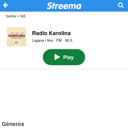
Serbia
>
Niš
Radio Karolina
Lagana i fina · FM · 90.5
Play
Géneros