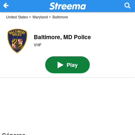
United States
>
Maryland
>
Baltimore
Baltimore, MD Police
VHF
Play
Géneros