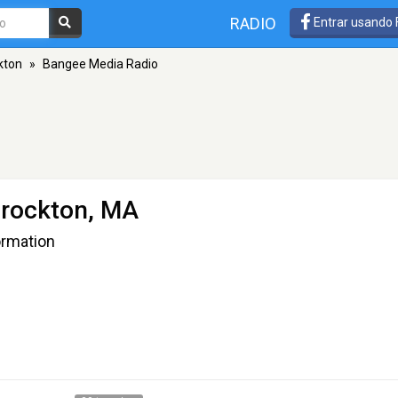
RADIO
Entrar usando
kton
»
Bangee Media Radio
Brockton, MA
ormation