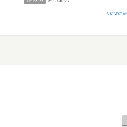
30 tune ins
Web
-
128Kbps
SUGGEST A