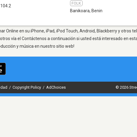
FOLK
 104.2
Banikoara
,
Benin
ar Online en su iPhone, iPad, iPod Touch, Android, Blackberry y otros t
otros vía el Contáctenos a continuación si usted está interesado en est
oducción y música en nuestro sitio web!
cidad
/
Copyright Policy
/
AdChoices
© 2026 Stre