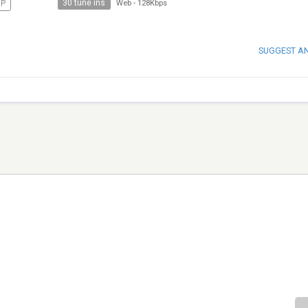
30 tune ins
P
Web
-
128Kbps
SUGGEST A