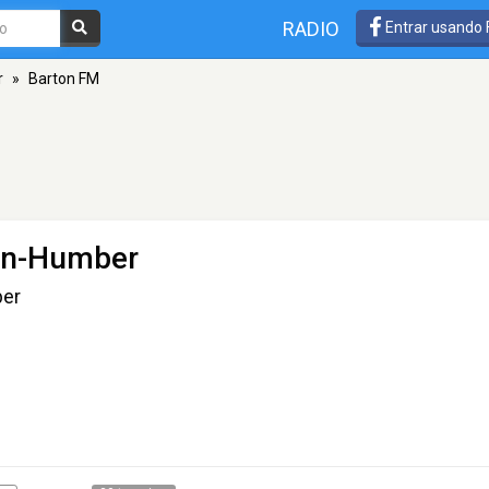
RADIO
Entrar usando
r
»
Barton FM
on-Humber
ber