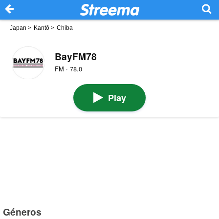
Japan
>
Kantō
>
Chiba
BayFM78
FM · 78.0
Play
Géneros