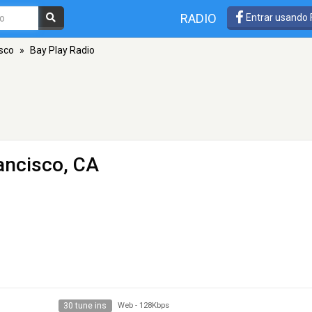
RADIO
Entrar usando
sco
»
Bay Play Radio
ancisco, CA
30 tune ins
Web
-
128Kbps