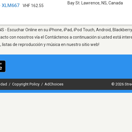
Bay St. Lawrence, NS
,
Canada
- XLM667
VHF 162.55
S - Escuchar Online en su iPhone, iPad, iPod Touch, Android, Blackberry
tacto con nosotros vía el Contáctenos a continuación si usted está inte
listas de reproducción y música en nuestro sitio web!
cidad
/
Copyright Policy
/
AdChoices
© 2026 Stre