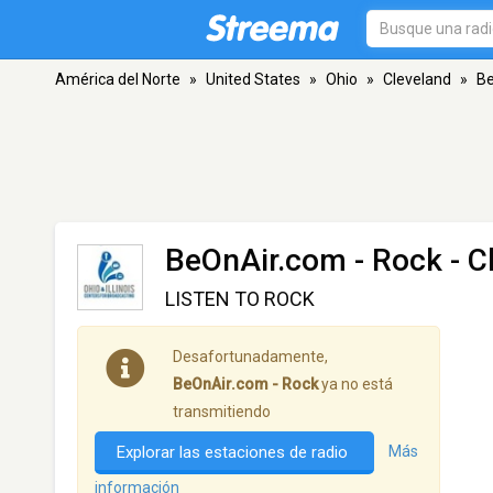
América del Norte
»
United States
»
Ohio
»
Cleveland
»
Be
BeOnAir.com - Rock
- C
LISTEN TO ROCK
Desafortunadamente,
BeOnAir.com - Rock
ya no está
transmitiendo
Explorar las estaciones de radio
Más
información