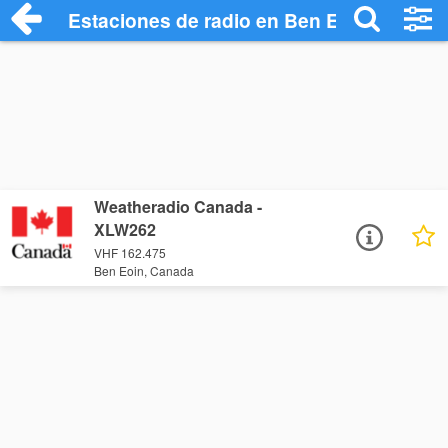
Estaciones de radio en Ben Eoin - Escuc
Weatheradio Canada -
XLW262
VHF 162.475
Ben Eoin, Canada