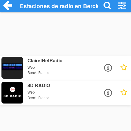
Estaciones de radio en Berck - Escuchar
ClairetNetRadio
Web
Berck, France
8D RADIO
Web
Berck, France