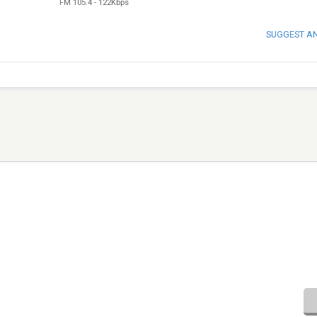
FM 105.4
-
122Kbps
SUGGEST A