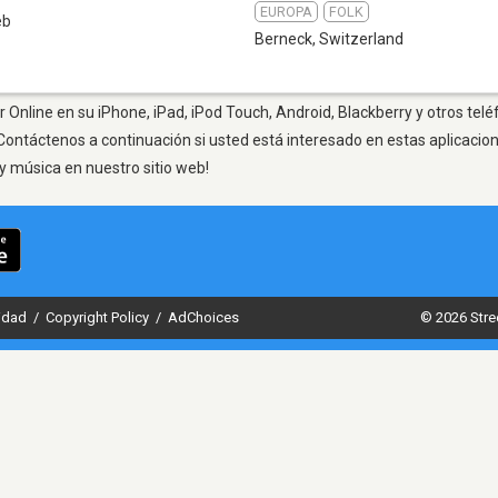
EUROPA
FOLK
eb
Berneck
,
Switzerland
 Online en su iPhone, iPad, iPod Touch, Android, Blackberry y otros telé
Contáctenos a continuación si usted está interesado en estas aplicaci
y música en nuestro sitio web!
cidad
/
Copyright Policy
/
AdChoices
© 2026 Stre