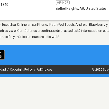
HIP HOP
 1340
Bethel Heights, AR
,
United States
- Escuchar Online en su iPhone, iPad, iPod Touch, Android, Blackberry y
otros vía el Contáctenos a continuación si usted está interesado en est
oducción y música en nuestro sitio web!
cidad
/
Copyright Policy
/
AdChoices
© 2026 Stre