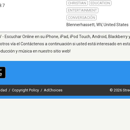
CHRISTIAN
EDUCATION
8.7
ENTERTAINMENT
CONVERSACIÓN
Blennerhassett, WV
,
United States
- Escuchar Online en su iPhone, iPad, iPod Touch, Android, Blackberry 
otros vía el Contáctenos a continuación si usted está interesado en est
oducción y música en nuestro sitio web!
cidad
/
Copyright Policy
/
AdChoices
© 2026 Stre