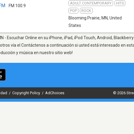
ADULT CONTEMPORARY
HITS
-FM
FM 100.9
POP
ROCK
Blooming Prairie, MN
,
United
States
N - Escuchar Online en su iPhone, iPad, iPod Touch, Android, Blackberry
otros vía el Contáctenos a continuación si usted está interesado en est
oducción y música en nuestro sitio web!
cidad
/
Copyright Policy
/
AdChoices
© 2026 Stre