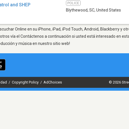
POLICE
atrol and SHEP
Blythewood, SC
,
United States
cuchar Online en su iPhone, iPad, iPod Touch, Android, Blackberry y ot
otros vía el Contáctenos a continuación si usted está interesado en est
oducción y música en nuestro sitio web!
cidad
/
Copyright Policy
/
AdChoices
© 2026 Stre