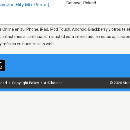
Bobowa
,
Poland
czne Hity Mix-Pilota )
Online en su iPhone, iPad, iPod Touch, Android, Blackberry y otros telé
Contáctenos a continuación si usted está interesado en estas aplicaci
y música en nuestro sitio web!
cidad
/
Copyright Policy
/
AdChoices
© 2026 Stre