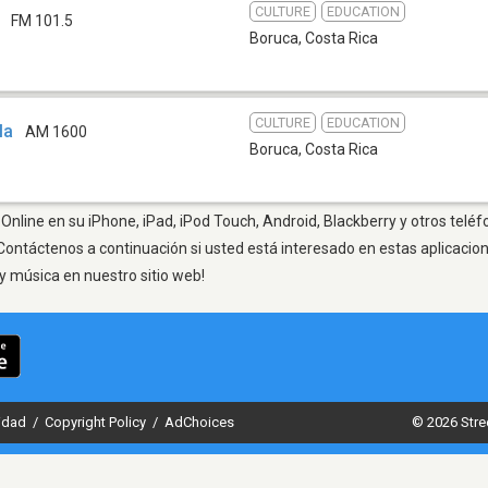
CULTURE
EDUCATION
FM 101.5
Boruca
,
Costa Rica
CULTURE
EDUCATION
la
AM 1600
Boruca
,
Costa Rica
Online en su iPhone, iPad, iPod Touch, Android, Blackberry y otros teléf
Contáctenos a continuación si usted está interesado en estas aplicaci
y música en nuestro sitio web!
cidad
/
Copyright Policy
/
AdChoices
© 2026 Stre