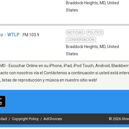
Braddock Heights, MD
,
United
States
NOTICIAS
POLITICS
io - WTLP
FM 103.9
CONVERSACIÓN
Braddock Heights, MD
,
United
States
D - Escuchar Online en su iPhone, iPad, iPod Touch, Android, Blackberr
tacto con nosotros vía el Contáctenos a continuación si usted está inte
listas de reproducción y música en nuestro sitio web!
cidad
/
Copyright Policy
/
AdChoices
© 2026 Stre