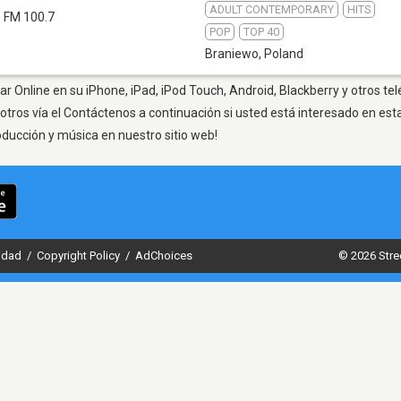
ADULT CONTEMPORARY
HITS
FM 100.7
POP
TOP 40
Braniewo
,
Poland
r Online en su iPhone, iPad, iPod Touch, Android, Blackberry y otros te
otros vía el Contáctenos a continuación si usted está interesado en est
oducción y música en nuestro sitio web!
cidad
/
Copyright Policy
/
AdChoices
© 2026 Stre