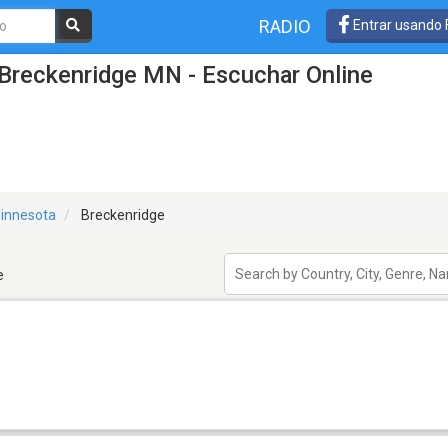
RADIO
Entrar usando
Breckenridge MN - Escuchar Online
innesota
Breckenridge
e