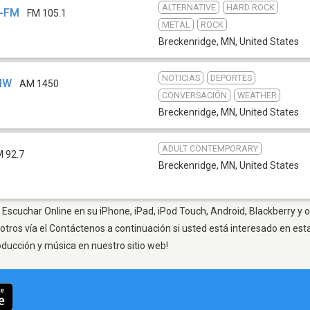
ALTERNATIVE
HARD ROCK
B-FM
FM 105.1
METAL
ROCK
Breckenridge, MN
,
United States
NOTICIAS
DEPORTES
MW
AM 1450
CONVERSACIÓN
WEATHER
Breckenridge, MN
,
United States
ADULT CONTEMPORARY
M 92.7
Breckenridge, MN
,
United States
Escuchar Online en su iPhone, iPad, iPod Touch, Android, Blackberry y 
otros vía el Contáctenos a continuación si usted está interesado en est
oducción y música en nuestro sitio web!