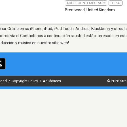
ADULT CONTEMPORARY
TOP 40
Brentwood
,
United Kingdom
ar Online en su iPhone, iPad, iPod Touch, Android, Blackberry y otros 
otros vía el Contáctenos a continuación si usted está interesado en est
oducción y música en nuestro sitio web!
cidad
/
Copyright Policy
/
AdChoices
© 2026 Stre