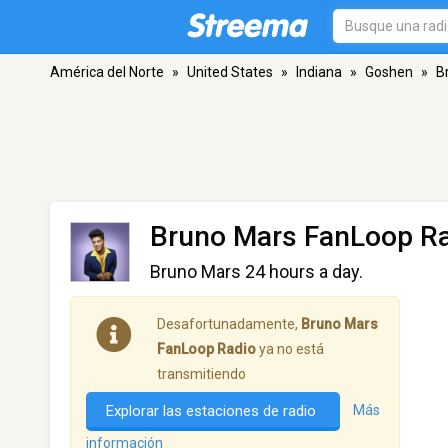
América del Norte
»
United States
»
Indiana
»
Goshen
»
B
Bruno Mars FanLoop R
Bruno Mars 24 hours a day.
Desafortunadamente,
Bruno Mars
FanLoop Radio
ya no está
transmitiendo
Explorar las estaciones de radio
Más
información