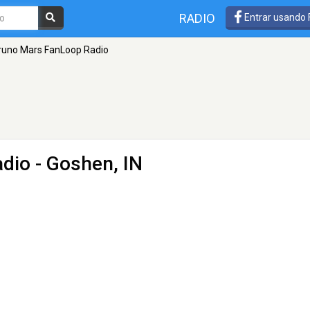
RADIO
Entrar usando
runo Mars FanLoop Radio
adio
- Goshen, IN