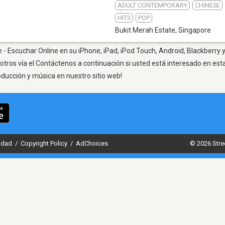
ADULT CONTEMPORARY
CHINESE
HITS
POP
Bukit Merah Estate
,
Singapore
 - Escuchar Online en su iPhone, iPad, iPod Touch, Android, Blackberry 
otros vía el Contáctenos a continuación si usted está interesado en est
oducción y música en nuestro sitio web!
cidad
/
Copyright Policy
/
AdChoices
© 2026 Stre