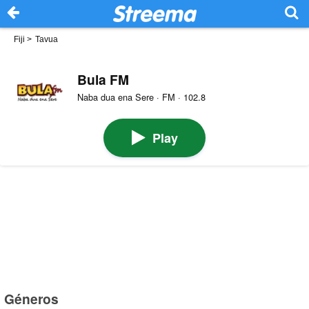
Fiji
>
Tavua
Bula FM
Naba dua ena Sere · FM · 102.8
Play
Géneros