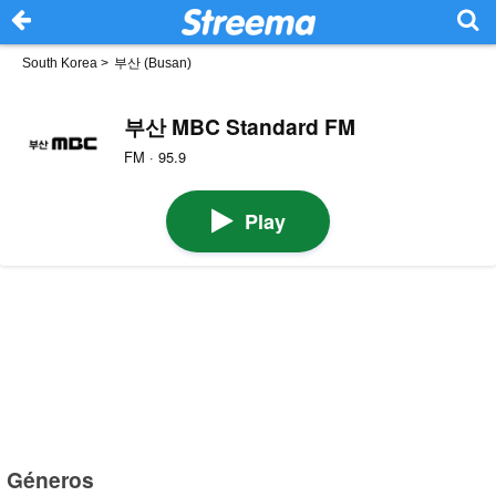
South Korea
>
부산 (Busan)
부산 MBC Standard FM
FM · 95.9
Play
Géneros