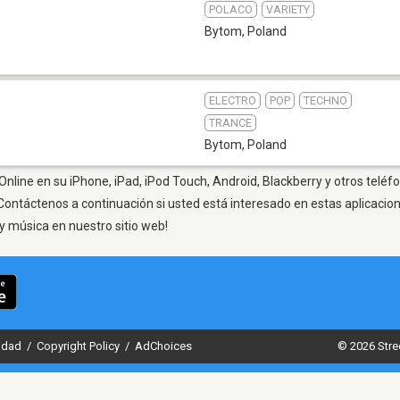
POLACO
VARIETY
Bytom
,
Poland
ELECTRO
POP
TECHNO
TRANCE
Bytom
,
Poland
nline en su iPhone, iPad, iPod Touch, Android, Blackberry y otros teléfo
Contáctenos a continuación si usted está interesado en estas aplicaci
y música en nuestro sitio web!
cidad
/
Copyright Policy
/
AdChoices
© 2026 Stre