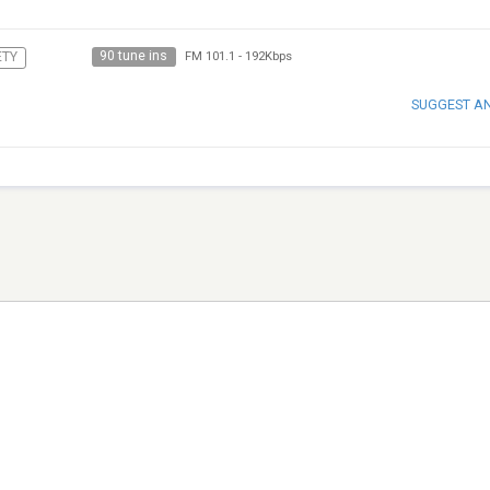
90 tune ins
ETY
FM 101.1
-
192Kbps
SUGGEST A