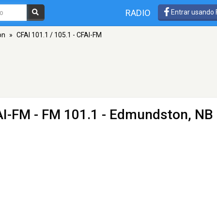
RADIO
Entrar usando
on
»
CFAI 101.1 / 105.1 - CFAI-FM
AI-FM
- FM 101.1 - Edmundston, NB