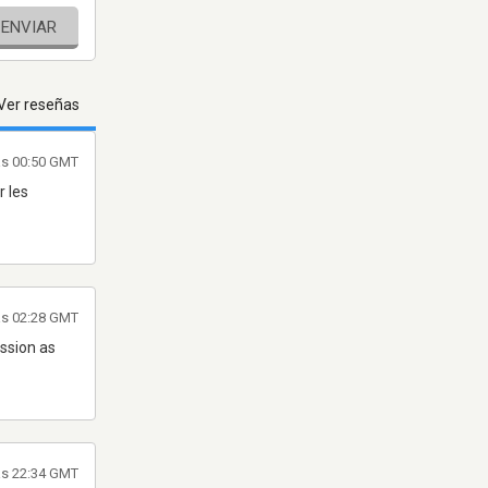
ENVIAR
Ver reseñas
as 00:50 GMT
r les
as 02:28 GMT
ission as
as 22:34 GMT