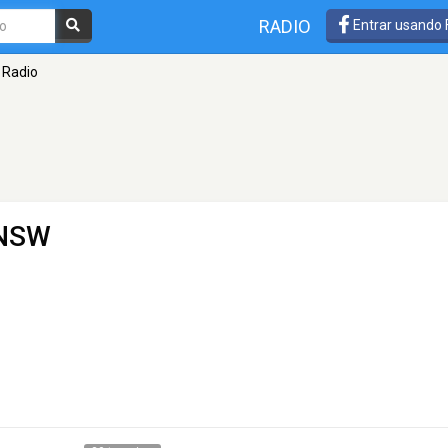
RADIO
Entrar usando
 Radio
 NSW