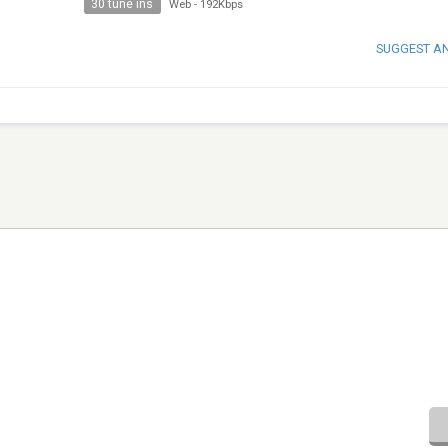
30 tune ins
Web
-
192Kbps
SUGGEST A