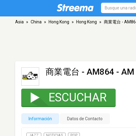
Asia
»
China
»
Hong Kong
»
Hong Kong
»
商業電台 - AM86
商業電台 - AM864
- AM 
ESCUCHAR
Información
Datos de Contacto
JAZZ
NOTICIAS
POP