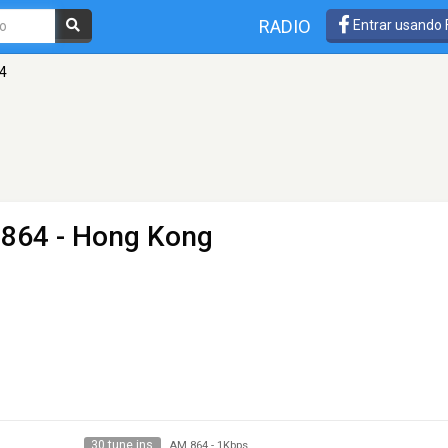
RADIO
Entrar usando
4
864 - Hong Kong
30 tune ins
AM 864
-
1Kbps