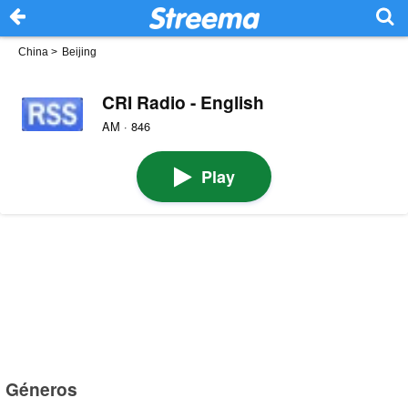
China
>
Beijing
CRI Radio - English
AM · 846
Play
Géneros