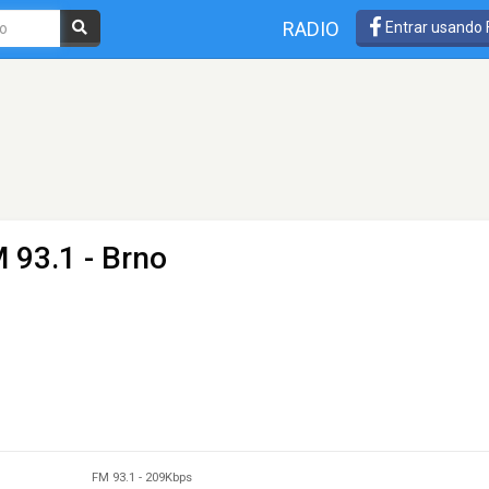
RADIO
Entrar usando
 93.1 - Brno
FM 93.1
-
209Kbps