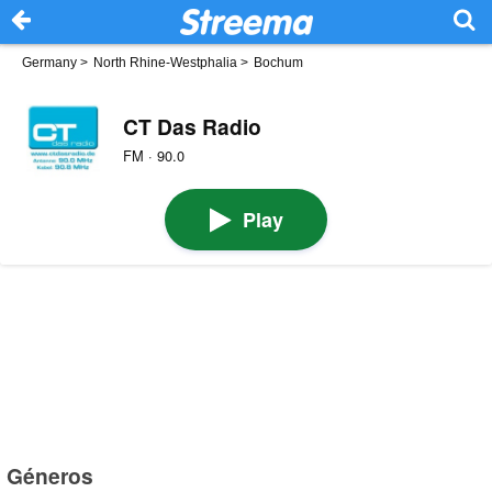
Germany
>
North Rhine-Westphalia
>
Bochum
CT Das Radio
FM · 90.0
Play
Géneros