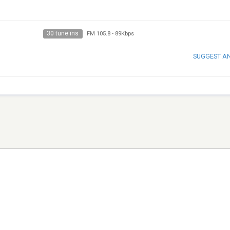
30 tune ins
FM 105.8
-
89Kbps
SUGGEST A