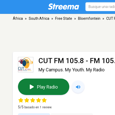
África
»
South Africa
»
Free State
»
Bloemfontein
»
CUT 
CUT FM 105.8
- FM 105.
My Campus. My Youth. My Radio
Play Radio
5
/5
basado en
1
review.